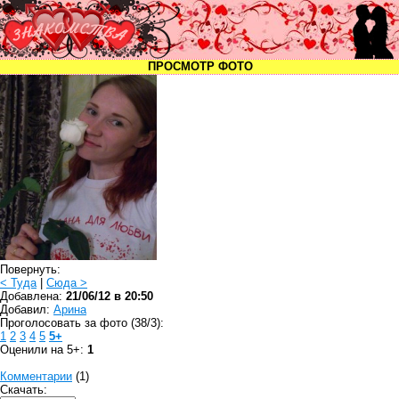
ПРОСМОТР ФОТО
Повернуть:
< Туда
|
Сюда >
Добавлена:
21/06/12 в 20:50
Добавил:
Арина
Проголосовать за фото (38/3):
1
2
3
4
5
5+
Оценили на 5+:
1
Комментарии
(1)
Скачать: